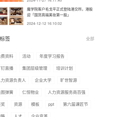
2024-11-27 16:17:40
魔学院客户毛戈平正式登陆港交所，港股
迎「国货高端美妆第一股」
2024-12-12 16:10:02
标签
全部
免费资料
活动
年度学习报告
钉钉直播
集团层级管理
培训计划
人力资源负责人
企业大学
旷世智源
奥图弹簧
仁恒物业
人力资源服务商百强
获奖
资源
模板
ppt
第六届课匠节
战略
人才
企业变革