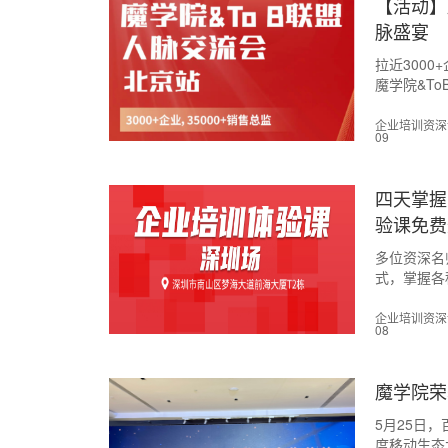
【活动】
脉盛宴
拉近3000
魔学院&T
企业培训资深讲师
09
四天掌握
验课免费
多位资深名
式，掌握各
展。
企业培训资深讲师
08
魔学院荣
5月25日
度移动生态