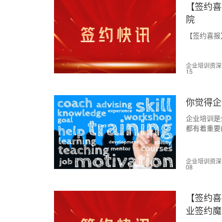
【签约喜
院
【签约喜报
企业培训资深讲师
15
你觉得企
企业培训是
都有着重要
率、增强专
储备优秀的
企业培训资深讲师
08
【签约喜
业签约魔