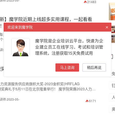
·2023-05-
21483
新】魔学院近期上线超多实用课程，一起看看
！
×
欢迎来到魔学院
每天都有惊喜，您知道近期魔学院上线了哪些课程吗？包括5
0个细分类目，21种垂直内容，让我们一起看看都有哪些课程
魔学院是企业培训云平台，快速为企
业建立员工在线学习、考试和培训管
·2023-05-
6063
理系统，注册获取15天免费试用
金帜奖盛大揭晓—魔学院荣膺人力资源服务领域2大
马上咨询
稍后再说
人力资源服务供应商旗帜大奖-2023金帜奖(HRFLAG
典礼于5月11日在北京隆重举行！ 魔学院荣膺2023人力资
速增长公司大奖和2023人力资源服务业数字化转型大奖。
·2023-05-
6171