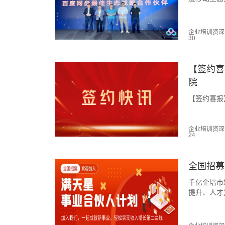
院受邀参会
企业培训资深讲师
30
【签约喜
院
【签约喜报
企业培训资深讲师
24
全国招募
千亿企培市
提升、人才
在线学习和
联合更多力