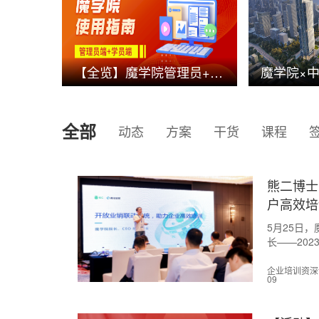
【全览】魔学院管理员+学员端操作手册，文档+视频+问答
全部
动态
方案
干货
课程
熊二博士
户高效培
5月25日
长——20
学院为超过
《开放的业
企业培训资深讲师
09