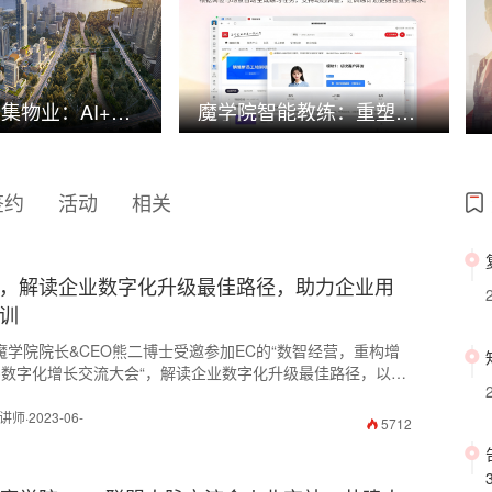
魔学院×中集物业：AI+生态融合，1000+物业人培训提效80%，服务品质全面升级
魔学院智能教练：重塑企业培训，打造员工实战能力提升神器
签约
活动
相关
，解读企业数字化升级最佳路径，助力企业用
训
，魔学院院长&CEO熊二博士受邀参加EC的“数智经营，重构增
23数字化增长交流大会“，解读企业数字化升级最佳路径，以魔
12万企业和上千万员工提供在线学习平台的服务经验，就
销联动系统，助力企业用户高效培训》作深度分享。
·2023-06-
5712