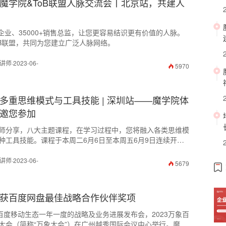
魔学院&ToB联盟人脉交流会丨北京站，共建人
+企业、35000+销售总监，让您更容易结识更有价值的人脉。
oB联盟，共同为您建立广泛人脉网络。
·2023-06-
5970
多重思维模式与工具技能 | 深圳站——魔学院体
邀您参加
师分享，八大主题课程，在学习过程中，您将融入各类思维模
种工具技能。课程于本周二6月6日至本周五6月9日连续开
·2023-06-
5679
获百度网盘最佳战略合作伙伴奖项
，百度移动生态一年一度的战略及业务进展发布会，2023万象百
大会（简称“万象大会”）在广州越秀国际会议中心举行。魔学